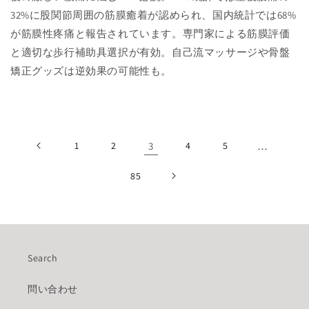
32%に股関節周囲の筋膜癒着が認められ、国内統計では68%
が筋膜性疼痛と報告されています。専門家による筋膜評価
と適切な歩行補助具選択が有効。自己流マッサージや骨盤
矯正グッズは逆効果の可能性も。
1
2
3
4
5
…
85
Search
問い合わせ