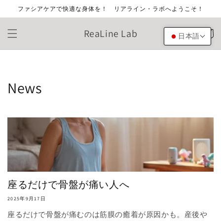
コンテ
ファシアケアで快適な身体を！ リアライン・ラボへようこそ！
ンツに
進む
カ
ReaLine Lab
ー
日本語
ト
News
座るだけで骨盤が痛い人へ
2025年9月17日
座るだけで骨盤が痛むのは筋膜の癒着が原因かも。産後や