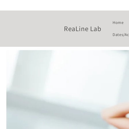
コンテ
ンツに
進む
Home
ReaLine Lab
Dates/Ac