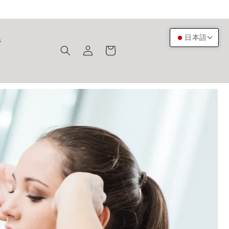
ロ
カ
日本語
s
グ
ー
イ
ト
ン