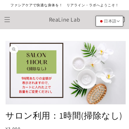
コンテ
ファシアケアで快適な身体を！ リアライン・ラボへようこそ！
ンツに
進む
カ
ReaLine Lab
ー
日本語
ト
商品情
報にス
キップ
モ
ー
サロン利用：1時間(掃除なし)
ダ
ル
で
通
¥3,000