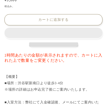
メ
常
税込み。
デ
価
ィ
ア
格
カートに追加する
(1)
を
開
く
1
時間あたりの金額が表示されますので、カートに入
れた上で数量をご変更ください。
【概要】
■場所：渋谷駅新南口より徒歩3-4分
※場所の詳細はお申込完了後にご案内いたします。
■入室方法：弊社にて入金確認後、メールにてご案内いた