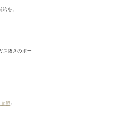
補給を。
ガス抜きのポー
ン参照
)