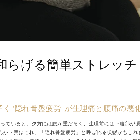
和らげる簡単ストレッチ
招く"隠れ骨盤疲労"が生理痛と腰痛の悪
かっていると、夕方には腰が重だるく、生理前には下腹部が
んか？実はこれ、「隠れ骨盤疲労」と呼ばれる状態かもしれ