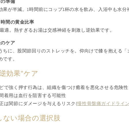
前の準備
効果が半減。1時間前にコップ1杯の水を飲み、入浴中も水分
と時間の黄金比率
15分が最適。熱すぎるお湯は交感神経を刺激し逆効果です。
後のケア
うちに、股関節回りのストレッチを。仰向けで膝を抱える「
めです。
逆効果"ケア
どで強く押す行為は、組織を傷つけ癒着を悪化させる危険性
間着用は血行を阻害する可能性
正は関節にダメージを与えるリスク(
慢性骨盤痛ガイドライ
しない場合の選択肢