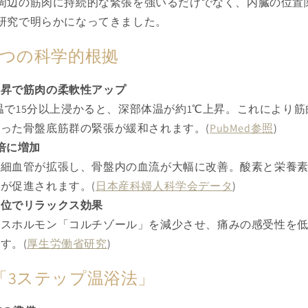
周辺の筋肉に持続的な緊張を強いるだけでなく、内臓の位置
研究で明らかになってきました。
3つの科学的根拠
上昇で筋肉の柔軟性アップ
の湯温で15分以上浸かると、深部体温が約1℃上昇。これにより
った骨盤底筋群の緊張が緩和されます。(
PubMed参照
)
倍に増加
毛細血管が拡張し、骨盤内の血流が大幅に改善。酸素と栄養
が促進されます。(
日本産科婦人科学会データ
)
優位でリラックス効果
レスホルモン「コルチゾール」を減少させ、痛みの感受性を
す。(
厚生労働省研究
)
「3ステップ温浴法」