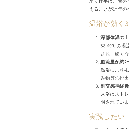
座り仕事は、骨盤
えることが近年の
温浴が効く
深部体温の
38-40℃
され、硬くな
血流量が約2
温浴により
み物質の排出
副交感神経
入浴はスト
明されていま
実践したい