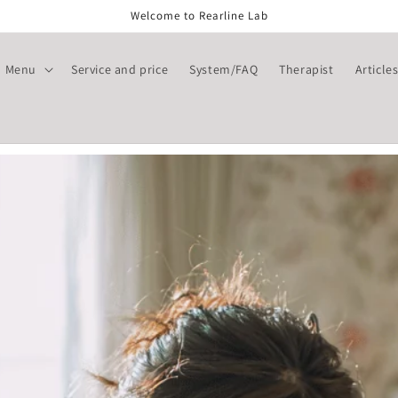
Welcome to Rearline Lab
Menu
Service and price
System/FAQ
Therapist
Article