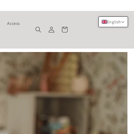
English
s
Access
Log
Cart
in