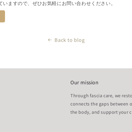
ていますので、ぜひお気軽にお問い合わせください。
Back to blog
Our mission
Through fascia care, we resto
connects the gaps between o
the body, and support your c