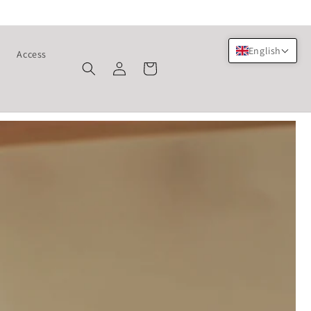
English
s
Access
Log
Cart
in