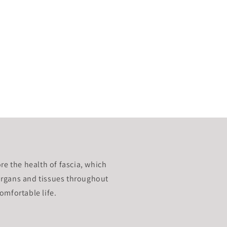
re the health of fascia, which
rgans and tissues throughout
omfortable life.