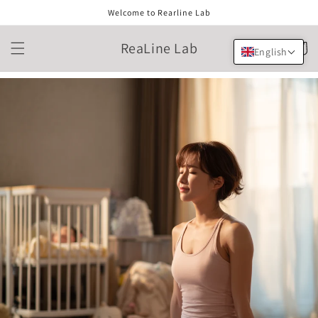
Skip to
Welcome to Rearline Lab
content
ReaLine Lab
Cart
English