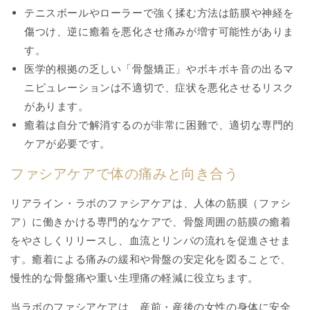
テニスボールやローラーで強く揉む方法は筋膜や神経を
傷つけ、逆に癒着を悪化させ痛みが増す可能性がありま
す。
医学的根拠の乏しい「骨盤矯正」やボキボキ音の出るマ
ニピュレーションは不適切で、症状を悪化させるリスク
があります。
癒着は自分で解消するのが非常に困難で、適切な専門的
ケアが必要です。
ファシアケアで体の痛みと向き合う
リアライン・ラボのファシアケアは、人体の筋膜（ファシ
ア）に働きかける専門的なケアで、骨盤周囲の筋膜の癒着
をやさしくリリースし、血流とリンパの流れを促進させま
す。癒着による痛みの緩和や骨盤の安定化を図ることで、
慢性的な骨盤痛や重い生理痛の軽減に役立ちます。
当ラボのファシアケアは、産前・産後の女性の身体に安全