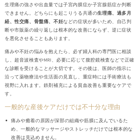
生理痛の強さや出血量では子宮内膜症か子宮腺筋症か判断
できません。どちらにも起こりうる共通の
生理痛、過多月
経、性交痛、骨盤痛、不妊
などの症状が多いため、自己判
断や市販薬の繰り返しは根本的な改善にならず、逆に症状
を悪化させることもあります。
痛みや不妊の悩みを抱えたら、必ず婦人科の専門医に相談
し、超音波検査やMRI、必要に応じて腹腔鏡検査などで正確
な診断を受けることが大切です。その後は、医師の指示に
沿って薬物療法や生活面の見直し、重症時には手術療法も
視野に入れます。鉄剤補充による貧血改善も重要なケアで
す。
一般的な産後ケアだけでは不十分な理由
痛みや癒着の原因が深部の組織や筋膜に及んでいるた
め、一般的なマッサージやストレッチだけでは根本的な
改善は見込めません。