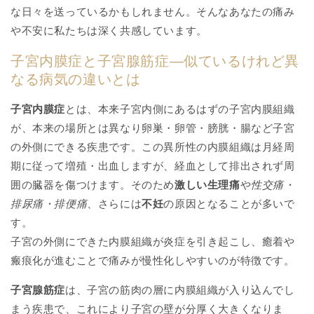
な日々を送っているかもしれません。そんなあなたの痛み
や不安に私たちは深く共感しています。
子宮内膜症と子宮腺筋症―似ているけれど異
なる病気の違いとは
子宮内膜症
とは、本来子宮内側にあるはずの子宮内膜組織
が、本来の場所とは異なり卵巣・卵管・膀胱・腸など子宮
の外側にできる疾患です。この異所性の内膜組織は月経周
期に従って増殖・出血しますが、経血として排出されず周
囲の臓器を傷つけます。そのため
激しい生理痛
や
性交痛・
排尿痛・排便痛
、さらには
不妊
の原因となることが多いで
す。
子宮の外側にできた内膜組織が炎症を引き起こし、癒着や
瘢痕化が進むことで痛みが慢性化しやすいのが特徴です。
子宮腺筋症
は、子宮の筋肉の層に内膜組織が入り込んでし
まう疾患で、これにより子宮の壁が分厚く大きくなりま