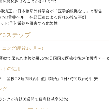
状を悪化させることがあります:
盤矯正」:日本整形外科学会が「医学的根拠なし」と警告
けの骨盤ベルト:神経圧迫による痺れの報告事例
ット:母乳栄養を阻害する危険性
ア3ステップ
ーニング(産後1ヶ月～)
運動で尿もれ改善効果85%(英国国立医療技術評価機構データ
ベルトの使用
の「産後2-3週間以内に使用開始」1日8時間以内が目安
ング
ンクが有効(6週間で腰痛軽減率62%)