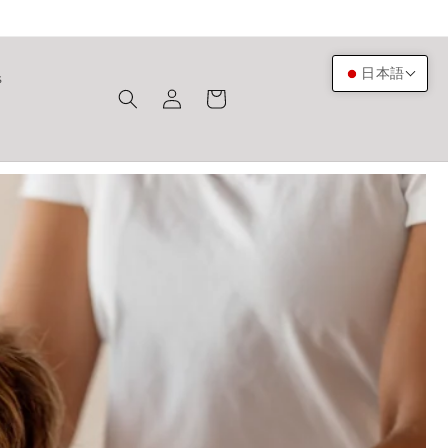
ロ
カ
日本語
s
グ
ー
イ
ト
ン