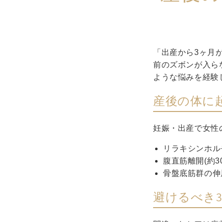
「出産から3ヶ月
前のズボンが入ら
ような悩みを経験
産後の体に
妊娠・出産で女性
リラキシンホル
腹直筋離開(約3
骨盤底筋群の伸展
避けるべき