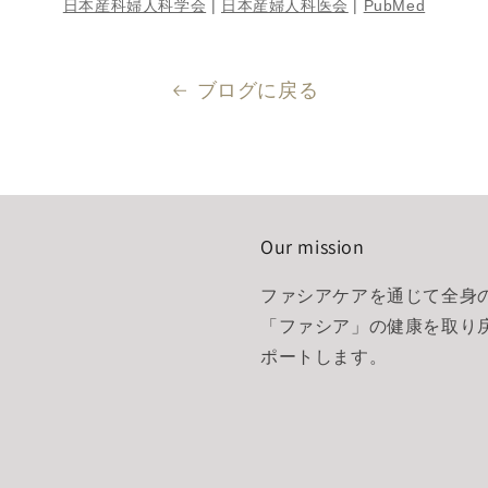
日本産科婦人科学会
|
日本産婦人科医会
|
PubMed
ブログに戻る
Our mission
ファシアケアを通じて全身
「ファシア」の健康を取り
ポートします。