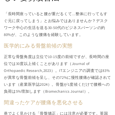
「長時間座っていると腰が重だるくて...整体に行ってもす
ぐ元に戻ってしまう」とお悩みではありませんか？デスク
ワーク中心の生活を送る30-50代のビジネスパーソンの約
80%が、このような腰痛を経験しています。
医学的にみる骨盤前傾の実態
正常な骨盤角度は立位で10-15度の前傾ですが、長時間の座
位では30度以上傾くことがあります（Journal of
Orthopaedic Research,2023）。ITエンジニアの調査では83%
が異常な骨盤前傾を呈し、その72%に慢性腰痛が確認されて
います（産業医学誌2024）。骨盤が1度傾くだけで腰椎への
負荷は5%増加します（Biomechanics Journal）。
間違ったケアが腰痛を悪化させる
巷でよく見かける「骨盤矯正」には注意が必要です。英国