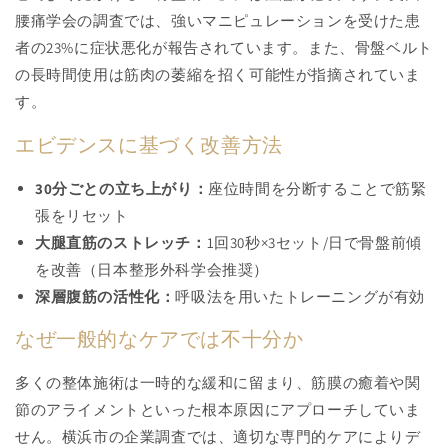
腰痛学会の調査では、強いマニピュレーションを受けた患
者の23%に症状悪化が報告されています。また、骨盤ベルト
の長時間使用は筋肉の萎縮を招く可能性が指摘されていま
す。
エビデンスに基づく改善方法
30分ごとの立ち上がり：
座位時間を分断することで筋緊
張をリセット
大腿直筋のストレッチ：
1回30秒×3セット/日で骨盤前傾
を改善（日本整形外科学会推奨）
深層腹筋の活性化：
呼吸法を用いたトレーニングが有効
なぜ一般的なケアでは不十分か
多くの整体施術は一時的な緩和に留まり、筋膜の癒着や関
節のアライメントといった根本原因にアプローチしていま
せん。横浜市の企業調査では、適切な専門的ケアによりデ