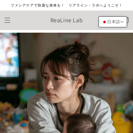
コンテ
ファシアケアで快適な身体を！ リアライン・ラボへようこそ！
ンツに
進む
カ
ReaLine Lab
ー
日本語
ト