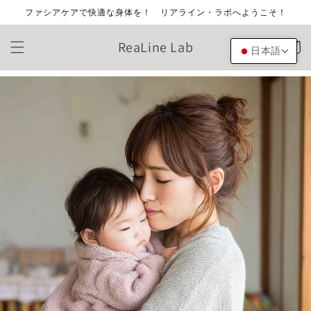
コンテ
ファシアケアで快適な身体を！ リアライン・ラボへようこそ！
ンツに
進む
カ
ReaLine Lab
ー
日本語
ト