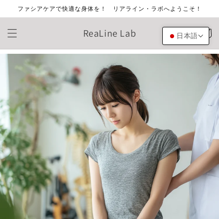
コンテ
ファシアケアで快適な身体を！ リアライン・ラボへようこそ！
ンツに
進む
カ
ReaLine Lab
ー
日本語
ト