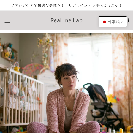
コンテ
ファシアケアで快適な身体を！ リアライン・ラボへようこそ！
ンツに
進む
カ
ReaLine Lab
ー
日本語
ト